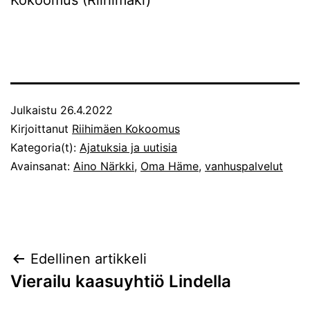
Kokoomus (Riihimäki)
Julkaistu
26.4.2022
Kirjoittanut
Riihimäen Kokoomus
Kategoria(t):
Ajatuksia ja uutisia
Avainsanat:
Aino Närkki
,
Oma Häme
,
vanhuspalvelut
Artikkelien
Edellinen artikkeli
Vierailu kaasuyhtiö Lindella
selaus