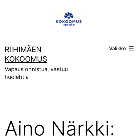
Siirry
sisältöön
RIIHIMÄEN
Valikko
KOKOOMUS
Vapaus onnistua, vastuu
huolehtia
Aino Närkki: