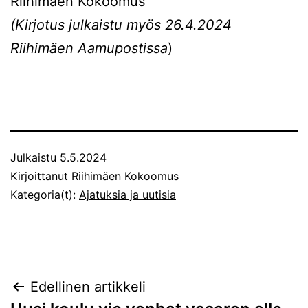
Riihimäen Kokoomus
(Kirjotus julkaistu myös 26.4.2024
Riihimäen Aamupostissa
)
Julkaistu
5.5.2024
Kirjoittanut
Riihimäen Kokoomus
Kategoria(t):
Ajatuksia ja uutisia
Artikkelien
Edellinen artikkeli