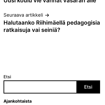
Uusi koulu vie vanhat vasaran alle
selaus
Seuraava artikkeli
Halutaanko Riihi­mäellä peda­go­gisia
ratkaisuja vai seiniä?
Etsi
Etsi
Ajankohtaista