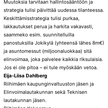
Muutoksia tarvitaan hallintosääntöön ja
strategia tulisi päivittää uudessa tilanteessa.
Keskittämisstrategia tulisi purkaa,
lakkautukset perua ja harkita vakavasti,
saammeko esim. suunnitelluilla
panostuksilla Jokikylä (yhteensä lähes 8m€)
ja asuntomessut (miljoonaluokkaa) sitä
elinvoimaa, joka palvelee kaikkia riksulaisia.
Jos ei ole pitoa – ei tule myöskään vetoa.
Eija-Liisa Dahlberg
Riihimäen kaupunginvaltuuston jäsen ja
Elinvoimalautakunnan sekä Teknisen
lautakunnan jäsen.