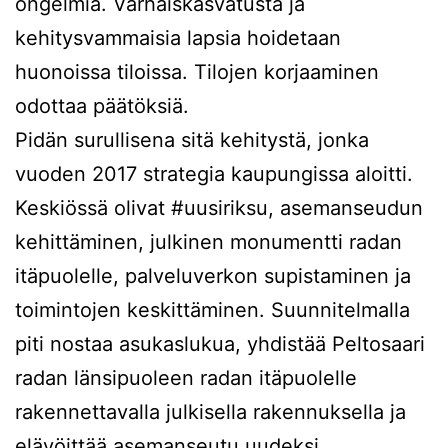
ongelmia. Varhaiskasvatusta ja
kehitysvammaisia lapsia hoidetaan
huonoissa tiloissa. Tilojen korjaaminen
odottaa päätöksiä.
Pidän surullisena sitä kehitystä, jonka
vuoden 2017 strategia kaupungissa aloitti.
Keskiössä olivat #uusiriksu, asemanseudun
kehittäminen, julkinen monumentti radan
itäpuolelle, palveluverkon supistaminen ja
toimintojen keskittäminen. Suunnitelmalla
piti nostaa asukaslukua, yhdistää Peltosaari
radan länsipuoleen radan itäpuolelle
rakennettavalla julkisella rakennuksella ja
elävöittää asemanseutu uudeksi