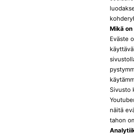
luodakse
kohdery
Mikä on 
Eväste o
käyttävä
sivustoll
pystymme
käytämme
Sivusto 
Youtuben
näitä evä
tahon om
Analytii