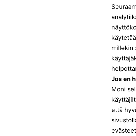
Seuraamm
analytiik
näyttöko
käytetään
millekin
käyttäjä
helpotta
Jos en h
Moni sel
käyttäji
että hyv
sivustol
evästeet