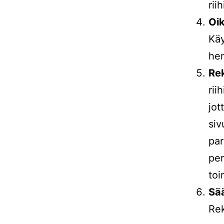
rii
Oik
Käy
hen
Rek
rii
jot
siv
par
per
toi
Sä
Rek