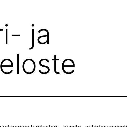
i- ja
eloste
nkokoomus.fi rekisteri-, eväste- ja tietosuojasel