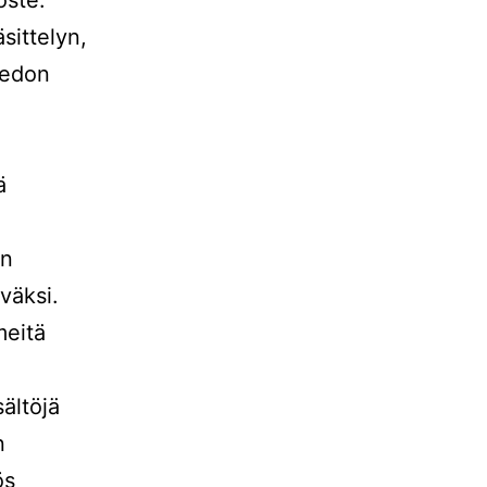
sittelyn,
iedon
ä
än
väksi.
meitä
ältöjä
n
ös