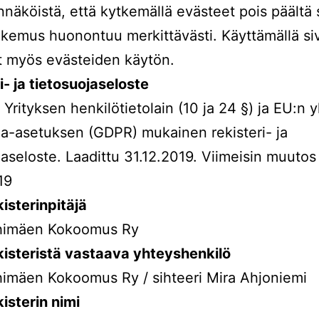
näköistä, että kytkemällä evästeet pois päältä 
kemus huonontuu merkittävästi. Käyttämällä si
t myös evästeiden käytön.
i- ja tietosuojaseloste
Yrityksen henkilötietolain (10 ja 24 §) ja EU:n y
ja-asetuksen (GDPR) mukainen rekisteri- ja
jaseloste. Laadittu 31.12.2019. Viimeisin muutos
19
isterinpitäjä
ihimäen Kokoomus Ry
isteristä vastaava yhteyshenkilö
himäen Kokoomus Ry / sihteeri Mira Ahjoniemi
isterin nimi