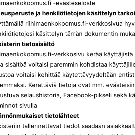
himaenkokoomus.fi -evästeseloste
eusperuste ja henkilötietojen käsittelyn tarko
ttämällä riihimaenkokoomus.fi-verkkosivua hyv
kilötietojesi käsittelyn tämän dokumentin muka
isterin tietosisältö
himaenkokoomus.fi-verkkosivu kerää käyttäjistä t
ta sisältöä voitaisi paremmin kohdistaa käyttäjille
ustoa voitaisi kehittää käytettävyydeltään entist
emmaksi. Kerättäviä tietoja ovat mm. evästeisii
ustuva selaushistoria, Facebook-pikseli sekä kä
minnot sivulla
ännönmukaiset tietolähteet
isteriin tallennettavat tiedot saadaan asiakkaa