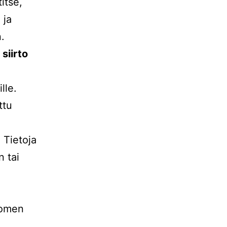
itse,
 ja
n.
siirto
lle.
ttu
 Tietoja
n tai
uomen