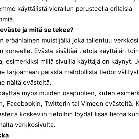
mme käyttäjistä vierailun perusteella erilaisia
hmiä.
eväste ja mitä se tekee?
n eräänlainen muistijälki joka tallentuu verkkos
n koneelle. Eväste sisältää tietoja käyttäjän toi
a, esimerkiksi millä sivuilla käyttäjä on käynyt. J
 tarjoamaan parasta mahdollista tiedonvälityst
 näitä evästeitä.
käyttää myös muiden osapuolien, kuten esimerk
, Facebookin, Twitterin tai Vimeon evästeitä. K
steitä koskeviin tietoihin löydät lisää tietoa ku
alta verkkosivulta.
kka