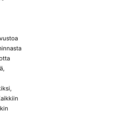
ivustoa
minnasta
otta
ä,
iksi,
aikkiin
nkin