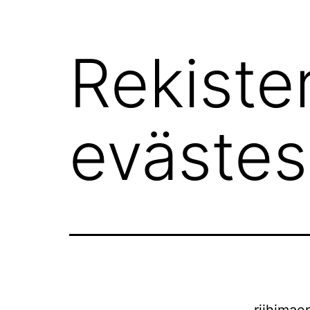
Rekister
evästes
riihimae