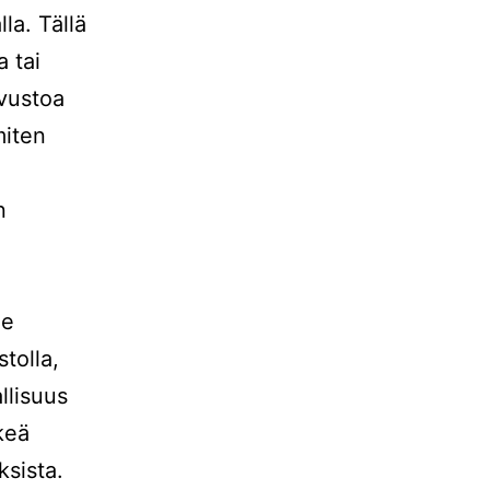
la. Tällä
a tai
ivustoa
miten
n
me
tolla,
llisuus
keä
ksista.