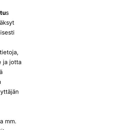
itu
s
äksyt
isesti
ietoja,
 ja jotta
ä
n
yttäjän
lta mm.