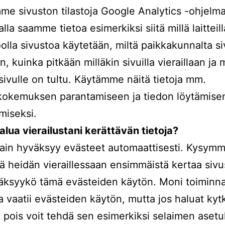
e sivuston tilastoja Google Analytics -ohjelmal
alla saamme tietoa esimerkiksi siitä millä laitteill
olla sivustoa käytetään, miltä paikkakunnalta s
, kuinka pitkään milläkin sivuilla vieraillaan ja 
 sivulle on tultu. Käytämme näitä tietoja mm.
kokemuksen parantamiseen ja tiedon löytämise
miseksi.
alua vierailustani kerättävän tietoja?
ain hyväksyy evästeet automaattisesti. Kysym
ltä heidän vieraillessaan ensimmäistä kertaa sivus
äksyykö tämä evästeiden käytön. Moni toiminna
la vaatii evästeiden käytön, mutta jos haluat kyt
 pois voit tehdä sen esimerkiksi selaimen asetu