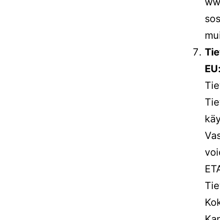
www
sos
mui
Tie
EU:
Tie
Tie
käy
Vas
voi
ETA
Tie
Kok
Kan