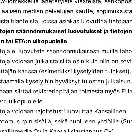
-lomakkeilla lähetetyistä viesteistä, sähköpost
iaalisen median palvelujen kautta, sopimuksista
sta tilanteista, joissa asiakas luovuttaa tietojaa
tojen säännönmukaiset luovutukset ja tietojen 
n tai ETA:n ulkopuolelle
toja ei luovuteta säännönmukaisesti muille tahoi
toja voidaan julkaista siltä osin kuin niin on sovi
ttäjän kanssa (esimerkiksi kyselyiden tulokset).
taamalla kyselyihin hyväksyt tulosten julkaisun.
daan siirtää rekisterinpitäjän toimesta myös EU:
:n ulkopuolelle.
toja voidaan rajoitetusti luovuttaa Kansallinen
oomus rp:n sisällä, sekä puolueen yhtiöille (S
sallismedia Oy ja Kansalliskustannus Oy)