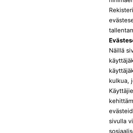
Rekisteri
evästese
tallenta
Evästes
Näillä s
käyttäj
käyttäjä
kulkua, 
Käyttäji
kehittäm
evästeid
sivulla v
sosiaali