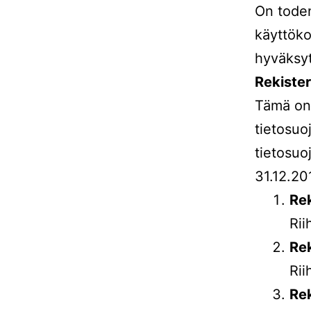
On toden
käyttöko
hyväksy
Rekister
Tämä on 
tietosuo
tietosuo
31.12.20
Rek
Ri
Rek
Rii
Rek