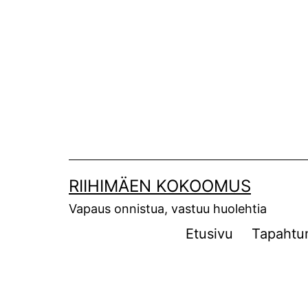
Siirry
sisältöön
RIIHIMÄEN KOKOOMUS
Vapaus onnistua, vastuu huolehtia
Etusivu
Tapahtu