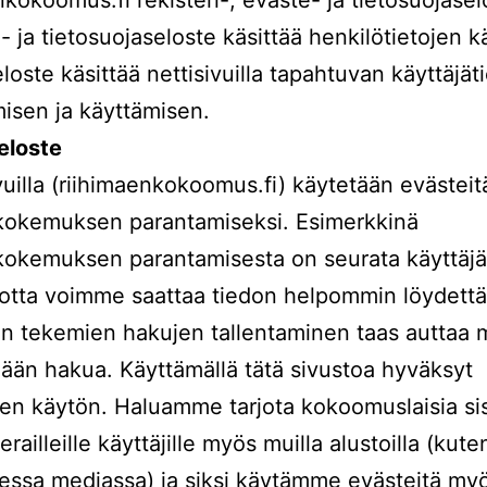
- ja tietosuojaseloste käsittää henkilötietojen kä
loste käsittää nettisivuilla tapahtuvan käyttäjät
misen ja käyttämisen.
eloste
ivuilla (riihimaenkokoomus.fi) käytetään evästeit
äkokemuksen parantamiseksi. Esimerkkinä
kokemuksen parantamisesta on seurata käyttäj
jotta voimme saattaa tiedon helpommin löydettä
en tekemien hakujen tallentaminen taas auttaa 
ään hakua. Käyttämällä tätä sivustoa hyväksyt
en käytön. Haluamme tarjota kokoomuslaisia sis
ierailleille käyttäjille myös muilla alustoilla (kute
sessa mediassa) ja siksi käytämme evästeitä my