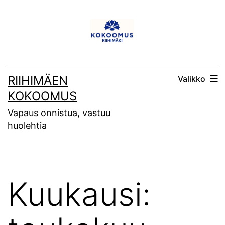
Siirry
sisältöön
RIIHIMÄEN
Valikko
KOKOOMUS
Vapaus onnistua, vastuu
huolehtia
Kuukausi: