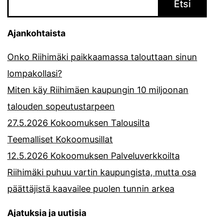
Etsi
Ajankohtaista
Onko Riihimäki paikkaamassa talouttaan sinun
lompakollasi?
Miten käy Riihimäen kaupungin 10 miljoonan
talouden sopeutustarpeen
27.5.2026 Kokoomuksen Talousilta
Teemalliset Kokoomusillat
12.5.2026 Kokoomuksen Palveluverkkoilta
Riihimäki puhuu vartin kaupungista, mutta osa
päättäjistä kaavailee puolen tunnin arkea
Ajatuksia ja uutisia