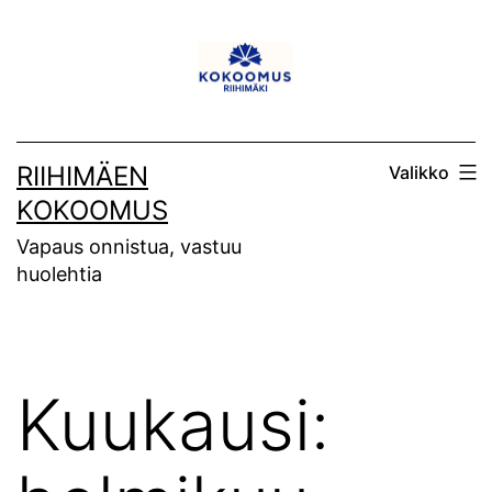
Siirry
sisältöön
RIIHIMÄEN
Valikko
KOKOOMUS
Vapaus onnistua, vastuu
huolehtia
Kuukausi: