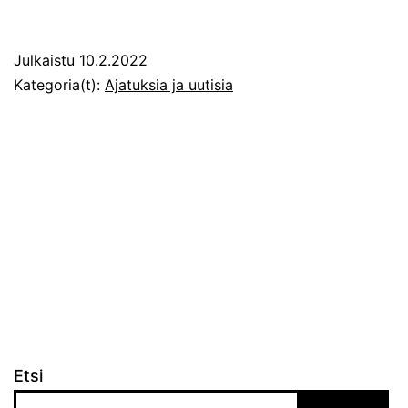
Aittola: Suomalainen
ruuantuotanto
Julkaistu
10.2.2022
uhattuna
Kategoria(t):
Ajatuksia ja uutisia
Etsi