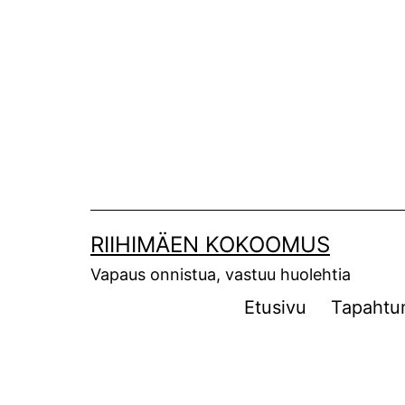
Siirry
sisältöön
RIIHIMÄEN KOKOOMUS
Vapaus onnistua, vastuu huolehtia
Etusivu
Tapahtu