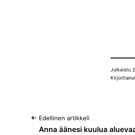
Julkaistu
2
Kirjoittan
Artikkelien
Edellinen artikkeli
Anna äänesi kuulua aluevaa