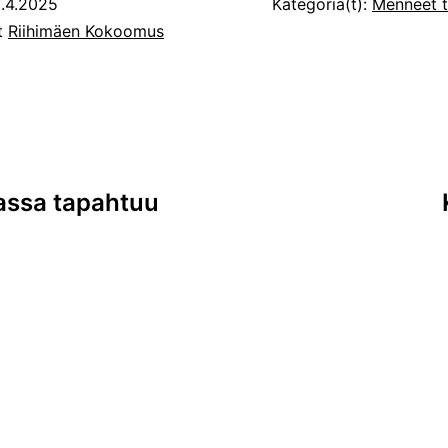
.4.2025
Kategoria(t):
Menneet 
ut
Riihimäen Kokoomus
assa tapahtuu