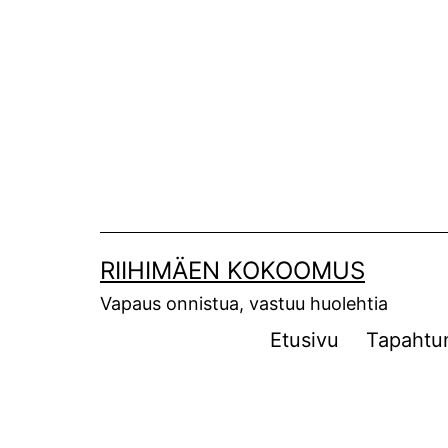
Siirry
sisältöön
RIIHIMÄEN KOKOOMUS
Vapaus onnistua, vastuu huolehtia
Etusivu
Tapahtu