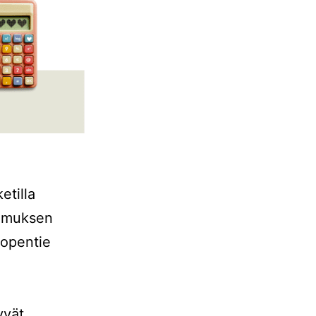
etilla
omuksen
Lopentie
yvät