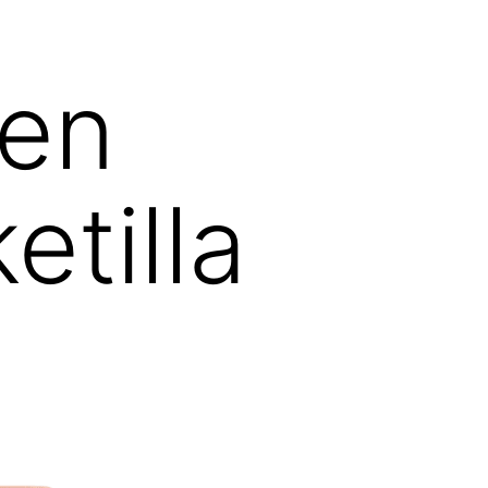
äen
tilla