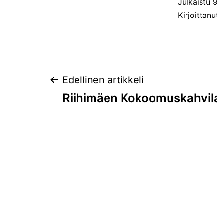
Julkaistu
9
Kirjoittan
Artikkelien
Edellinen artikkeli
Riihimäen Kokoomuskahvil
selaus