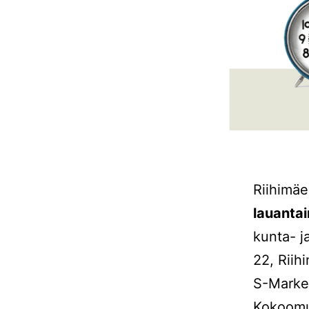
Riihimäe
lauanta
kunta- j
22, Riih
S-Market
Kokoomus