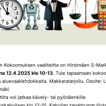
n Kokoomuksen vaaliteltta on Hirsimäen S-Mark
ina 12.4.2025 klo 10-13
. Tule tapaamaan koko
a aluevaaliehdokkaita. Makkaratarjoilu. Osoite: 
imäki
ilta voi jatkaa kävely- tai pyörälenkille
kahvilaan klo 12-15. Kahvilan tapahtumat löyt