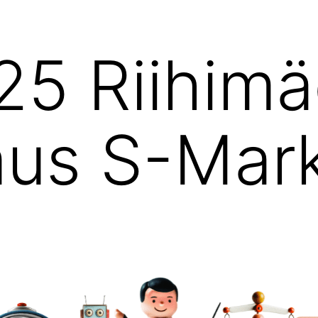
25 Riihim
s S-Marke