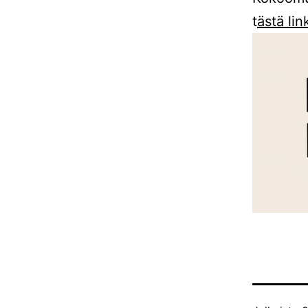
t
ästä lin