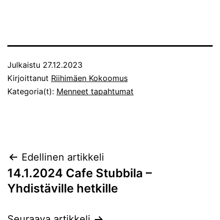
Julkaistu
27.12.2023
Kirjoittanut
Riihimäen Kokoomus
Kategoria(t):
Menneet tapahtumat
Artikkelien
Edellinen artikkeli
14.1.2024 Cafe Stubbila –
selaus
Yhdistäville hetkille
Seuraava artikkeli