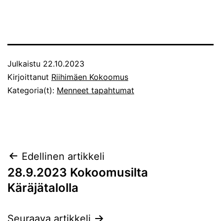
Julkaistu
22.10.2023
Kirjoittanut
Riihimäen Kokoomus
Kategoria(t):
Menneet tapahtumat
Artikkelien
Edellinen artikkeli
28.9.2023 Kokoomusilta
selaus
Käräjätalolla
Seuraava artikkeli