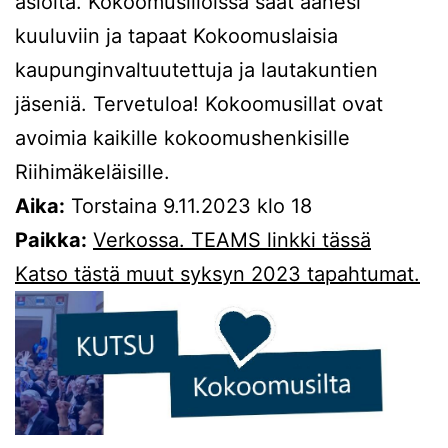
asioita. Kokoomusilloissa saat äänesi
kuuluviin ja tapaat Kokoomuslaisia
kaupunginvaltuutettuja ja lautakuntien
jäseniä. Tervetuloa! Kokoomusillat ovat
avoimia kaikille kokoomushenkisille
Riihimäkeläisille.
Aika:
Torstaina 9.11.2023 klo 18
Paikka:
Verkossa. TEAMS linkki tässä
Katso tästä muut syksyn 2023 tapahtumat.