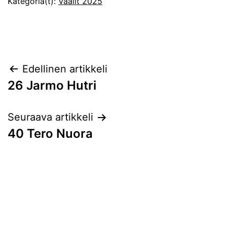
Kategoria(t):
Vaalit 2025
Artikkelien
Edellinen artikkeli
26 Jarmo Hutri
selaus
Seuraava artikkeli
40 Tero Nuora