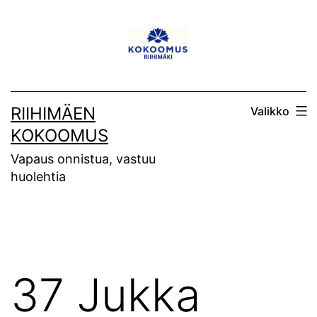
Siirry
sisältöön
RIIHIMÄEN
Valikko
KOKOOMUS
Vapaus onnistua, vastuu
huolehtia
37 Jukka