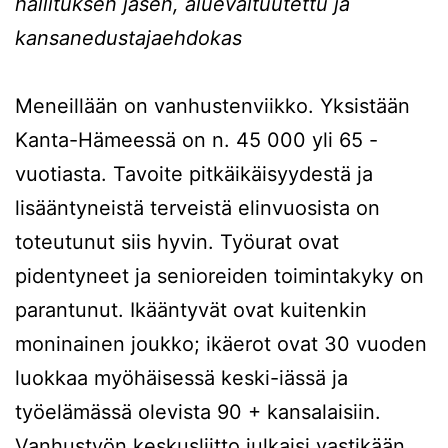
hallituksen jäsen, aluevaltuutettu ja
kansanedustajaehdokas
Meneillään on vanhustenviikko. Yksistään
Kanta-Hämeessä on n. 45 000 yli 65 -
vuotiasta. Tavoite pitkäikäisyydestä ja
lisääntyneistä terveistä elinvuosista on
toteutunut siis hyvin. Työurat ovat
pidentyneet ja senioreiden toimintakyky on
parantunut. Ikääntyvät ovat kuitenkin
moninainen joukko; ikäerot ovat 30 vuoden
luokkaa myöhäisessä keski-iässä ja
työelämässä olevista 90 + kansalaisiin.
Vanhustyön keskusliitto julkaisi vastikään