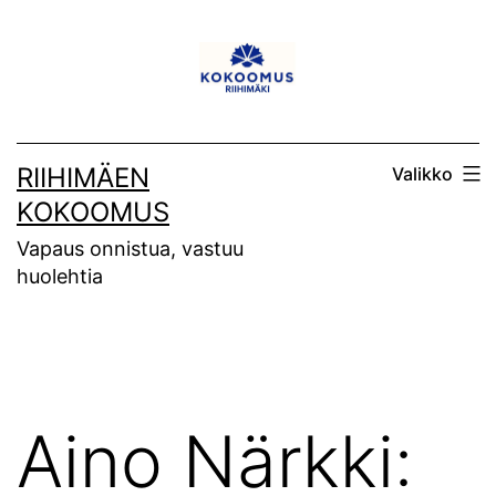
Siirry
sisältöön
RIIHIMÄEN
Valikko
KOKOOMUS
Vapaus onnistua, vastuu
huolehtia
Aino Närkki: