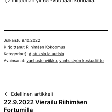
1,2 miljoonan yli 65 -vuotiaan kohdalla.
Julkaistu
9.10.2022
Kirjoittanut
Riihimäen Kokoomus
Kategoria(t):
Ajatuksia ja uutisia
Avainsanat:
vanhustenviikko
,
vanhustyön keskusliitto
Artikkelien
Edellinen artikkeli
22.9.2022 Vierailu Riihimäen
selaus
Fortumilla