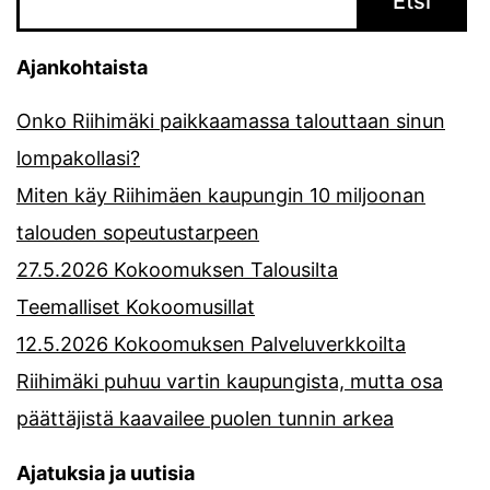
Etsi
Ajankohtaista
Onko Riihimäki paikkaamassa talouttaan sinun
lompakollasi?
Miten käy Riihimäen kaupungin 10 miljoonan
talouden sopeutustarpeen
27.5.2026 Kokoomuksen Talousilta
Teemalliset Kokoomusillat
12.5.2026 Kokoomuksen Palveluverkkoilta
Riihimäki puhuu vartin kaupungista, mutta osa
päättäjistä kaavailee puolen tunnin arkea
Ajatuksia ja uutisia