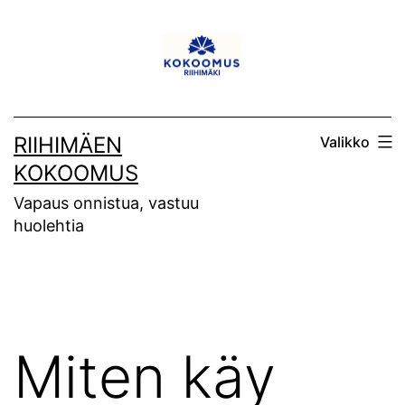
Siirry
sisältöön
RIIHIMÄEN
Valikko
KOKOOMUS
Vapaus onnistua, vastuu
huolehtia
Miten käy