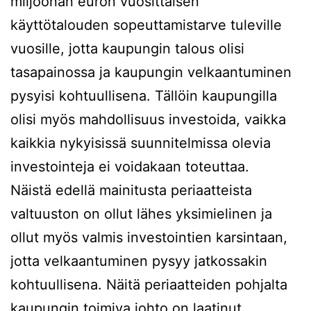
miljoonan euron vuosittaisen
käyttötalouden sopeuttamistarve tuleville
vuosille, jotta kaupungin talous olisi
tasapainossa ja kaupungin velkaantuminen
pysyisi kohtuullisena. Tällöin kaupungilla
olisi myös mahdollisuus investoida, vaikka
kaikkia nykyisissä suunnitelmissa olevia
investointeja ei voidakaan toteuttaa.
Näistä edellä mainitusta periaatteista
valtuuston on ollut lähes yksimielinen ja
ollut myös valmis investointien karsintaan,
jotta velkaantuminen pysyy jatkossakin
kohtuullisena. Näitä periaatteiden pohjalta
kaupungin toimiva johto on laatinut