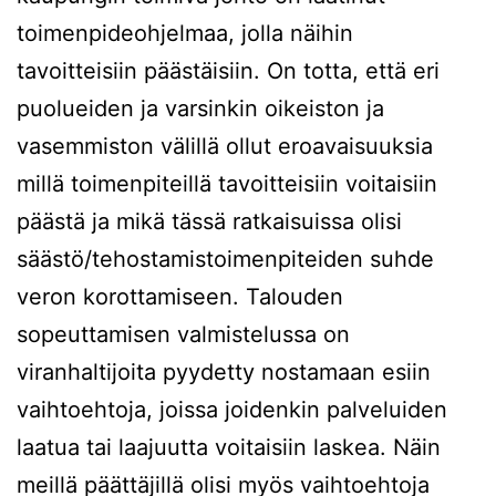
toimenpideohjelmaa, jolla näihin
tavoitteisiin päästäisiin. On totta, että eri
puolueiden ja varsinkin oikeiston ja
vasemmiston välillä ollut eroavaisuuksia
millä toimenpiteillä tavoitteisiin voitaisiin
päästä ja mikä tässä ratkaisuissa olisi
säästö/tehostamistoimenpiteiden suhde
veron korottamiseen. Talouden
sopeuttamisen valmistelussa on
viranhaltijoita pyydetty nostamaan esiin
vaihtoehtoja, joissa joidenkin palveluiden
laatua tai laajuutta voitaisiin laskea. Näin
meillä päättäjillä olisi myös vaihtoehtoja