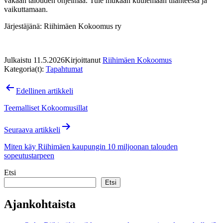
vakaan talouden ohjelmaa. Tule mukaan kuulemaan tilanteesta ja
vaikuttamaan.
Järjestäjänä: Riihimäen Kokoomus ry
Julkaistu
11.5.2026
Kirjoittanut
Riihimäen Kokoomus
Kategoria(t):
Tapahtumat
Artikkelien
Edellinen artikkeli
selaus
Teemalliset Kokoomusillat
Seuraava artikkeli
Miten käy Riihimäen kaupungin 10 miljoonan talouden
sopeutustarpeen
Etsi
Etsi
Ajankohtaista