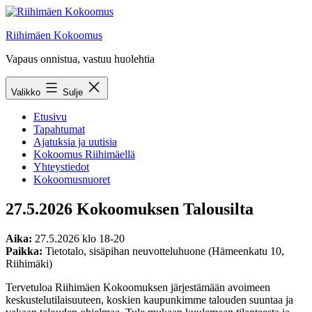
Siirry
sisältöön
Riihimäen Kokoomus
Vapaus onnistua, vastuu huolehtia
Valikko
Sulje
Etusivu
Tapahtumat
Ajatuksia ja uutisia
Kokoomus Riihimäellä
Yhteystiedot
Kokoomusnuoret
27.5.2026 Kokoomuksen Talousilta
Aika:
27.5.2026 klo 18-20
Paikka:
Tietotalo, sisäpihan neuvotteluhuone (Hämeenkatu 10,
Riihimäki)
Tervetuloa Riihimäen Kokoomuksen järjestämään avoimeen
keskustelutilaisuuteen, koskien kaupunkimme talouden suuntaa ja