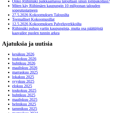
Onko Riihimäki paikkaamassa talouttaan sinun lompakollasi?
Miten käy Riihimäen kaupungin 10 miljoonan talouden
sopeutustarpeen
27.5.2026 Kokoomuksen Talousilta
Teemalliset Kokoomusillat
12.5.2026 Kokoomuksen Palveluverkkoilta
Riihimäki puhuu vartin kaupungista, mutta osa päättäjistä
kaavailee puolen tunnin arkea
Ajatuksia ja uutisia
kesäkuu 2026
toukokuu 2026
huhtikuu 2026
maaliskuu 2026
marraskuu 2025
lokakuu 2025
syyskuu 2025
elokuu 2025
toukokuu 2025
huhtikuu 2025
maaliskuu 2025
helmikuu 2025
tammikuu 2025