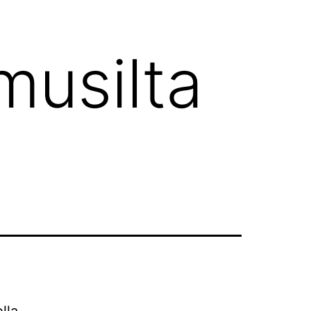
musilta
lla