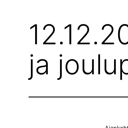
12.12.2
ja joul
Ajankohta