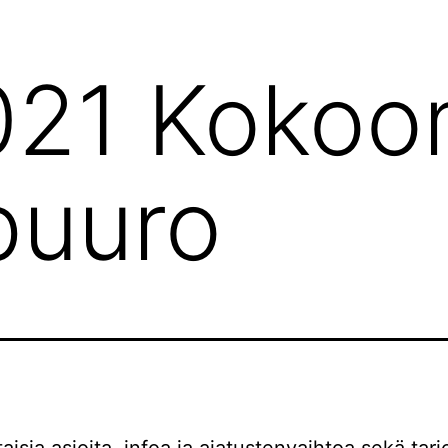
021 Kokoo
upuuro
isia asioita, infoa ja ajatustenvaihtoa sekä tarjo