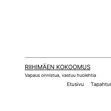
Siirry
sisältöön
RIIHIMÄEN KOKOOMUS
Vapaus onnistua, vastuu huolehtia
Etusivu
Tapahtu