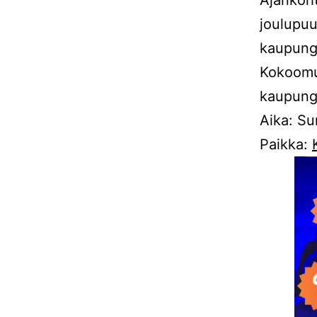
joulupuu
kaupungi
Kokoomus
kaupungi
Aika: Su
Paikka: