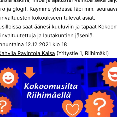
ro ja glögit. Käymme yhdessä läpi mm. seuraav
nvaltuuston kokoukseen tulevat asiat.
illoissa saat äänesi kuuluviin ja tapaat Kokoom
nvaltuutettuja ja lautakuntien jäseniä.
nnuntaina 12.12.2021 klo 18
Kahvila Ravintola Kaisa
(Yritystie 1, Riihimäki)