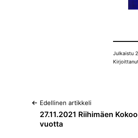
Julkaistu
2
Kirjoittan
Artikkelien
Edellinen artikkeli
27.11.2021 Riihimäen Koko
selaus
vuotta