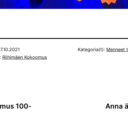
7.10.2021
Kategoria(t):
Menneet 
ut
Riihimäen Kokoomus
omus 100-
Anna ä