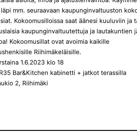
 läpi mm. seuraavaan kaupunginvaltuuston ko
asiat. Kokoomusilloissa saat äänesi kuuluviin ja 
laisia kaupunginvaltuutettuja ja lautakuntien j
oa! Kokoomusillat ovat avoimia kaikille
henkisille Riihimäkeläisille.
staina 1.6.2023 klo 18
R35 Bar&Kitchen kabinetti + jatkot terassilla
kio 2, Riihimäki