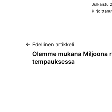
Julkaistu
2
Kirjoittan
Artikkelien
Edellinen artikkeli
Olemme mukana Miljoona r
selaus
tempauksessa