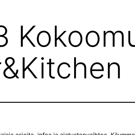
3 Kokoomu
r&Kitchen
aisia asioita, infoa ja ajatustenvaihtoa. Käymme