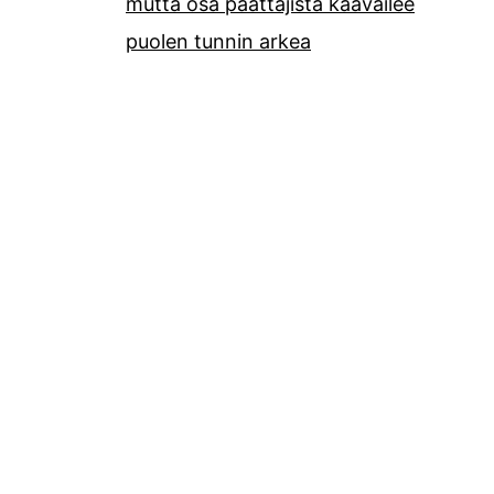
mutta osa päättäjistä kaavailee
puolen tunnin arkea