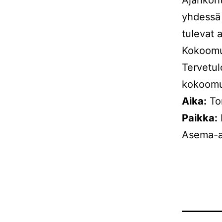
yhdessä
tulevat 
Kokoomus
Tervetul
kokoomus
Aika:
Tor
Paikka:
Asema-au