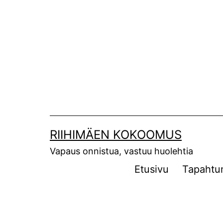
Siirry
sisältöön
RIIHIMÄEN KOKOOMUS
Vapaus onnistua, vastuu huolehtia
Etusivu
Tapahtu