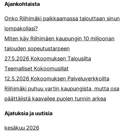
Ajankohtaista
Onko Riihimäki paikkaamassa talouttaan sinun
lompakollasi?
Miten käy Riihimäen kaupungin 10 miljoonan
talouden sopeutustarpeen
27.5.2026 Kokoomuksen Talousilta
Teemalliset Kokoomusillat
12.5.2026 Kokoomuksen Palveluverkkoilta
Riihimäki puhuu vartin kaupungista, mutta osa
päättäjistä kaavailee puolen tunnin arkea
Ajatuksia ja uutisia
kesäkuu 2026