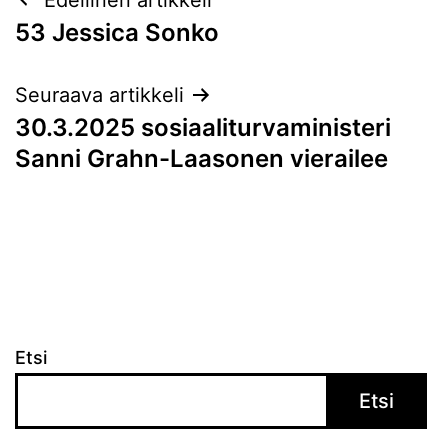
Artikkelien
53 Jessica Sonko
selaus
Seuraava artikkeli
30.3.2025 sosiaaliturvaministeri
Sanni Grahn-Laasonen vierailee
Etsi
Etsi