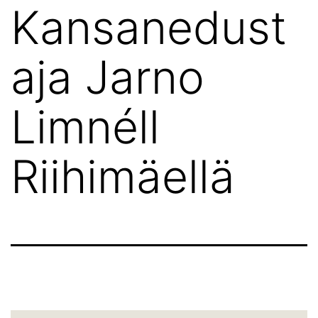
Kansanedust
aja Jarno
Limnéll
Riihimäellä