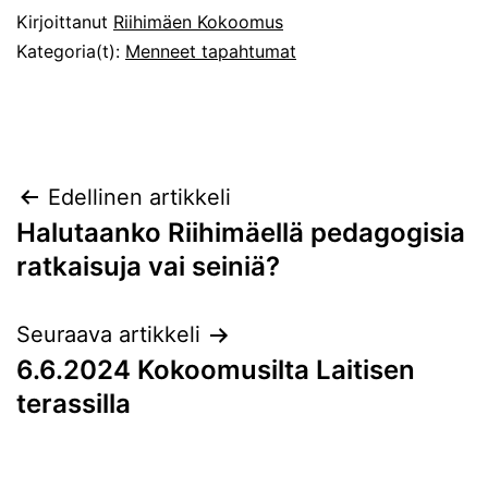
Kirjoittanut
Riihimäen Kokoomus
Kategoria(t):
Menneet tapahtumat
Artikkelien
Edellinen artikkeli
Halutaanko Riihi­mäellä peda­go­gisia
selaus
ratkaisuja vai seiniä?
Seuraava artikkeli
6.6.2024 Kokoomusilta Laitisen
terassilla