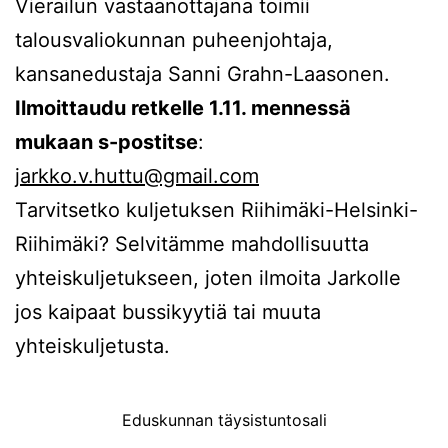
Vierailun vastaanottajana toimii
talousvaliokunnan puheenjohtaja,
kansanedustaja Sanni Grahn-Laasonen.
Ilmoittaudu retkelle 1.11. mennessä
mukaan s-postitse
:
jarkko.v.huttu@gmail.com
Tarvitsetko kuljetuksen Riihimäki-Helsinki-
Riihimäki? Selvitämme mahdollisuutta
yhteiskuljetukseen, joten ilmoita Jarkolle
jos kaipaat bussikyytiä tai muuta
yhteiskuljetusta.
Eduskunnan täysistuntosali