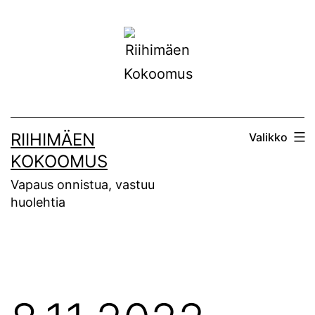
Siirry
sisältöön
RIIHIMÄEN
Valikko
KOKOOMUS
Vapaus onnistua, vastuu
huolehtia