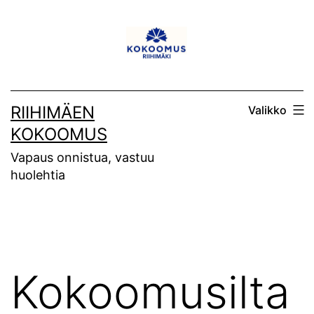
Siirry
sisältöön
RIIHIMÄEN
Valikko
KOKOOMUS
Vapaus onnistua, vastuu
huolehtia
Kokoomusilta