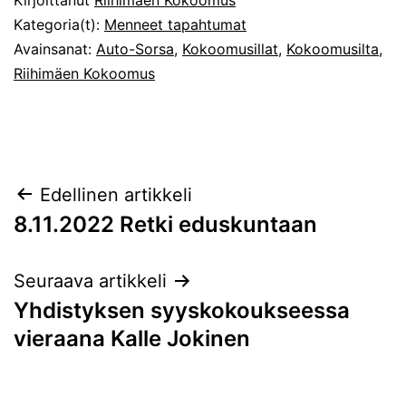
Kategoria(t):
Menneet tapahtumat
Avainsanat:
Auto-Sorsa
,
Kokoomusillat
,
Kokoomusilta
,
Riihimäen Kokoomus
Artikkelien
Edellinen artikkeli
8.11.2022 Retki eduskuntaan
selaus
Seuraava artikkeli
Yhdistyksen syyskokoukseessa
vieraana Kalle Jokinen