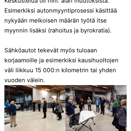
Keskustelua oli mm. alan muutoksista.
Esimerkiksi autonmyyntiprosessi käsittää
nykyään melkoisen määrän työtä itse
myynnin lisäksi (rahoitus ja byrokratia).
Sähköautot tekevät myös tuloaan
korjaamoille ja esimerkiksi kausihuoltojen
väli liikkuu 15 000:n kilometrin tai yhden
vuoden välein.