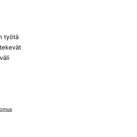
n työtä
 tekevät
väli
oomus