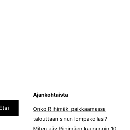
Ajankohtaista
Etsi
Onko Riihimäki paikkaamassa
talouttaan sinun lompakollasi?
Miten käy Riihimäen kaupungin 10