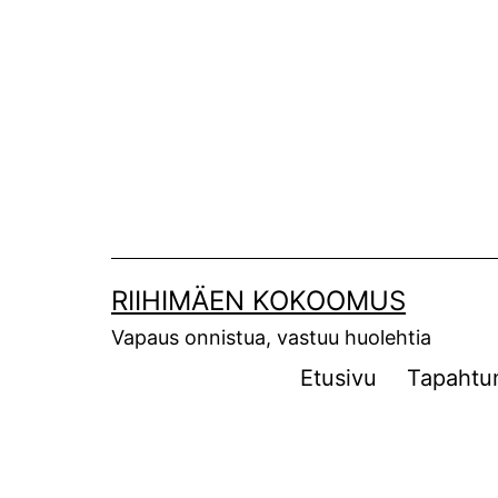
Siirry
sisältöön
RIIHIMÄEN KOKOOMUS
Vapaus onnistua, vastuu huolehtia
Etusivu
Tapahtu