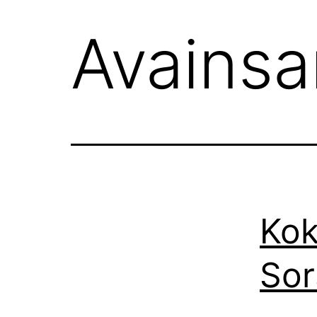
Avains
Kok
Sor