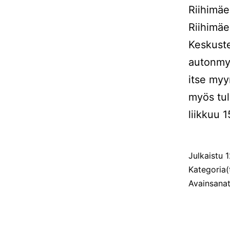
Riihimä
Riihimäe
Keskuste
autonmyy
itse myy
myös tul
liikkuu 
Julkaistu
1
Kategoria(
Avainsana