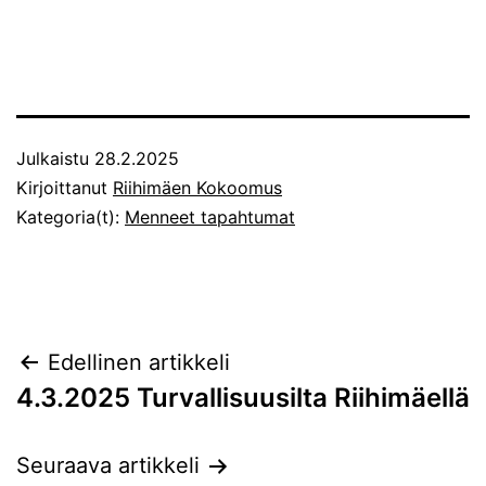
Julkaistu
28.2.2025
Kirjoittanut
Riihimäen Kokoomus
Kategoria(t):
Menneet tapahtumat
Artikkelien
Edellinen artikkeli
4.3.2025 Turvallisuusilta Riihimäellä
selaus
Seuraava artikkeli