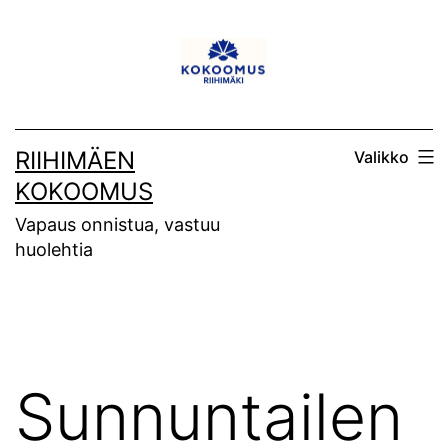
Siirry
sisältöön
RIIHIMÄEN
Valikko
KOKOOMUS
Vapaus onnistua, vastuu
huolehtia
Sunnuntailen