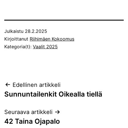
Julkaistu
28.2.2025
Kirjoittanut
Riihimäen Kokoomus
Kategoria(t):
Vaalit 2025
Artikkelien
Edellinen artikkeli
Sunnuntailenkit Oikealla tiellä
selaus
Seuraava artikkeli
42 Taina Ojapalo