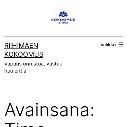
Siirry
sisältöön
RIIHIMÄEN
Valikko
KOKOOMUS
Vapaus onnistua, vastuu
huolehtia
Avainsana: