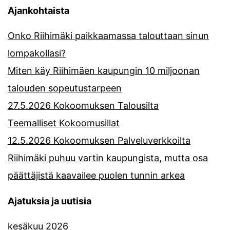
Ajankohtaista
Onko Riihimäki paikkaamassa talouttaan sinun
lompakollasi?
Miten käy Riihimäen kaupungin 10 miljoonan
talouden sopeutustarpeen
27.5.2026 Kokoomuksen Talousilta
Teemalliset Kokoomusillat
12.5.2026 Kokoomuksen Palveluverkkoilta
Riihimäki puhuu vartin kaupungista, mutta osa
päättäjistä kaavailee puolen tunnin arkea
Ajatuksia ja uutisia
kesäkuu 2026