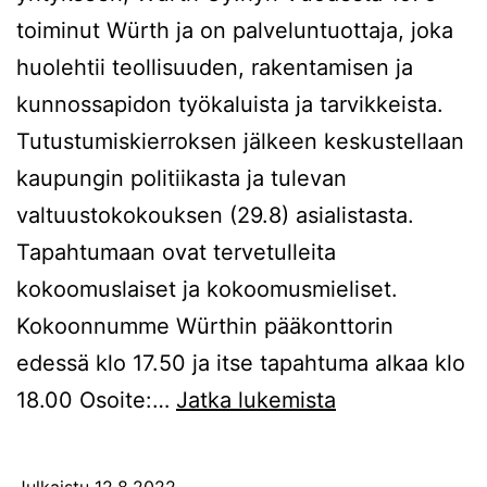
toiminut Würth ja on palveluntuottaja, joka
huolehtii teollisuuden, rakentamisen ja
kunnossapidon työkaluista ja tarvikkeista.
Tutustumiskierroksen jälkeen keskustellaan
kaupungin politiikasta ja tulevan
valtuustokokouksen (29.8) asialistasta.
Tapahtumaan ovat tervetulleita
kokoomuslaiset ja kokoomusmieliset.
Kokoonnumme Würthin pääkonttorin
edessä klo 17.50 ja itse tapahtuma alkaa klo
25.8.2022
18.00 Osoite:…
Jatka lukemista
Kokoomusilta
Würthilla
Julkaistu
12.8.2022