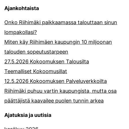
Ajankohtaista
Onko Riihimäki paikkaamassa talouttaan sinun
lompakollasi?
Miten käy Riihimäen kaupungin 10 miljoonan
talouden sopeutustarpeen
27.5.2026 Kokoomuksen Talousilta
Teemalliset Kokoomusillat
12.5.2026 Kokoomuksen Palveluverkkoilta
Riihimäki puhuu vartin kaupungista, mutta osa
päättäjistä kaavailee puolen tunnin arkea
Ajatuksia ja uutisia