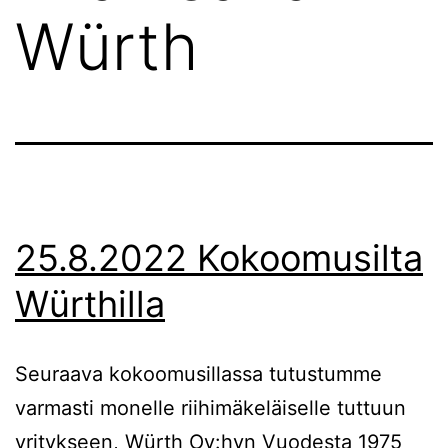
Würth
25.8.2022 Kokoomusilta
Würthilla
Seuraava kokoomusillassa tutustumme
varmasti monelle riihimäkeläiselle tuttuun
yritykseen, Würth Oy:hyn Vuodesta 1975