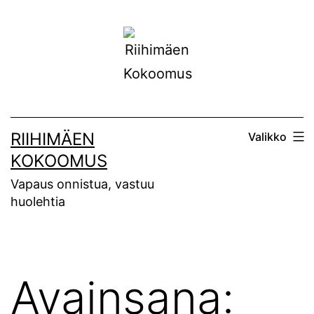
Siirry
sisältöön
RIIHIMÄEN
Valikko
KOKOOMUS
Vapaus onnistua, vastuu
huolehtia
Avainsana: