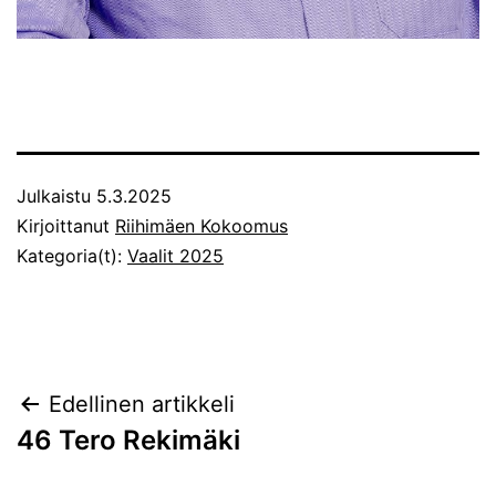
Julkaistu
5.3.2025
Kirjoittanut
Riihimäen Kokoomus
Kategoria(t):
Vaalit 2025
Artikkelien
Edellinen artikkeli
46 Tero Rekimäki
selaus