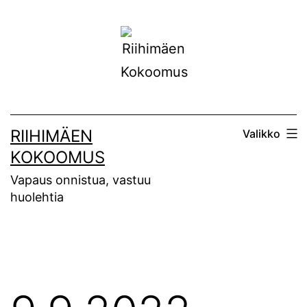
Siirry
sisältöön
RIIHIMÄEN
Valikko
KOKOOMUS
Vapaus onnistua, vastuu
huolehtia