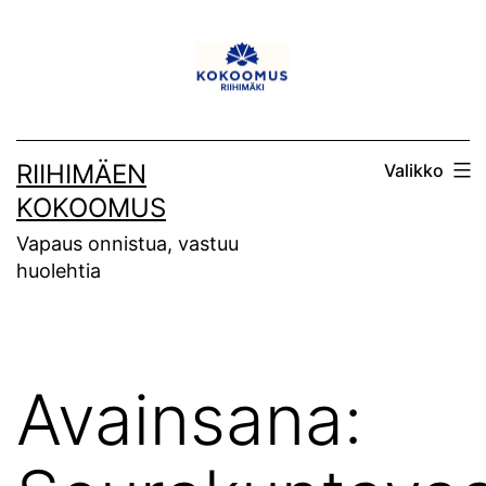
Siirry
sisältöön
RIIHIMÄEN
Valikko
KOKOOMUS
Vapaus onnistua, vastuu
huolehtia
Avainsana: