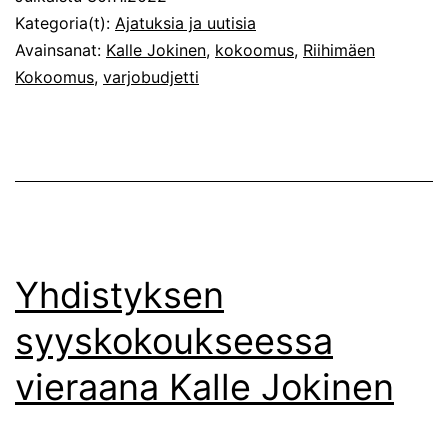
hallitus
Kategoria(t):
Ajatuksia ja uutisia
on
Avainsanat:
Kalle Jokinen
,
kokoomus
,
Riihimäen
Kokoomus
,
varjobudjetti
valittu
Yhdistyksen
syyskokoukseessa
vieraana Kalle Jokinen