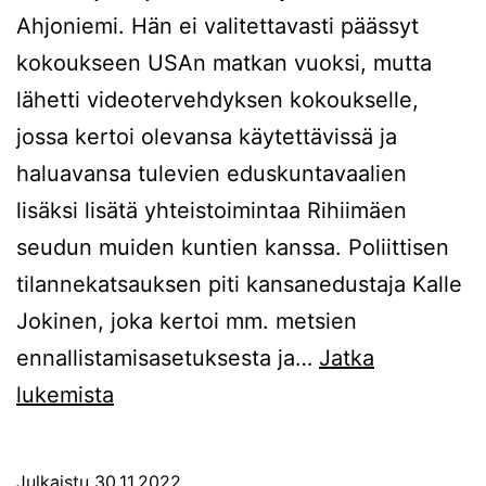
Ahjoniemi. Hän ei valitettavasti päässyt
kokoukseen USAn matkan vuoksi, mutta
lähetti videotervehdyksen kokoukselle,
jossa kertoi olevansa käytettävissä ja
haluavansa tulevien eduskuntavaalien
lisäksi lisätä yhteistoimintaa Rihiimäen
seudun muiden kuntien kanssa. Poliittisen
tilannekatsauksen piti kansanedustaja Kalle
Jokinen, joka kertoi mm. metsien
ennallistamisasetuksesta ja…
Jatka
Riihimäen
lukemista
Kokoomuksen
2023
Julkaistu
30.11.2022