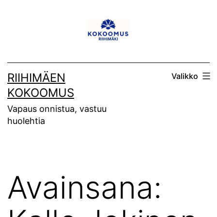
Siirry
sisältöön
RIIHIMÄEN
Valikko
KOKOOMUS
Vapaus onnistua, vastuu
huolehtia
Avainsana: