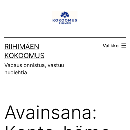
Siirry
sisältöön
RIIHIMÄEN
Valikko
KOKOOMUS
Vapaus onnistua, vastuu
huolehtia
Avainsana: