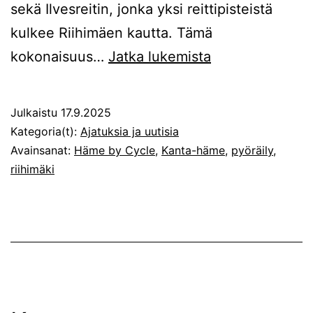
sekä Ilvesreitin, jonka yksi reittipisteistä
kulkee Riihimäen kautta. Tämä
Häme
kokonaisuus…
Jatka lukemista
by
Cycle
Julkaistu
17.9.2025
–
Kategoria(t):
Ajatuksia ja uutisia
elinvoimaa
Avainsanat:
Häme by Cycle
,
Kanta-häme
,
pyöräily
,
riihimäki
Riihimäelle