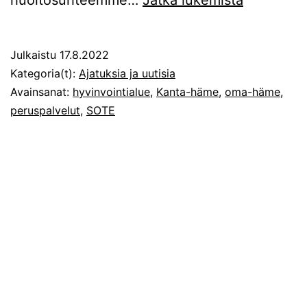
Kantahämä
peruspalv
Julkaistu
17.8.2022
turvattav
Kategoria(t):
Ajatuksia ja uutisia
Avainsanat:
hyvinvointialue
,
Kanta-häme
,
oma-häme
,
peruspalvelut
,
SOTE