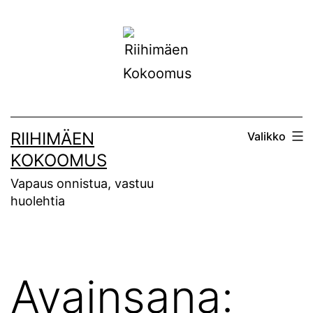
Siirry
sisältöön
RIIHIMÄEN
Valikko
KOKOOMUS
Vapaus onnistua, vastuu
huolehtia
Avainsana: