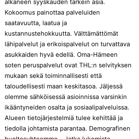
alkaneen syyskauden tärkein asia.
Kokoomus painottaa palveluiden
saatavuutta, laatua ja
kustannustehokkuutta. Välttämättömät
lähipalvelut ja erikoispalvelut on turvattava
asukkaiden hyvä edellä. Oma-Hämeen
soten peruspalvelut ovat THL:n selvityksen
mukaan sekä toiminnallisesti että
taloudellisesti maan keskitasoa. Jäljessä
olemme sähköisessä asioinnissa varsinkin
ikääntyneiden osalta ja sosiaalipalveluissa.
Alueen tietojärjestelmiä tulee kehittää ja
tiedolla johtamista parantaa. Demografinen
Kannanot
huoltosuhteemme…
Jatka lukemista