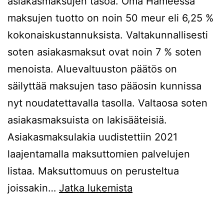
asiakasmaksujen tasoa. Oma Hämeessä
maksujen tuotto on noin 50 meur eli 6,25 %
kokonaiskustannuksista. Valtakunnallisesti
soten asiakasmaksut ovat noin 7 % soten
menoista. Aluevaltuuston päätös on
säilyttää maksujen taso pääosin kunnissa
nyt noudatettavalla tasolla. Valtaosa soten
asiakasmaksuista on lakisääteisiä.
Asiakasmaksulakia uudistettiin 2021
laajentamalla maksuttomien palvelujen
listaa. Maksuttomuus on perusteltua
Aino
joissakin…
Jatka lukemista
Närkki:
Ilmaisia