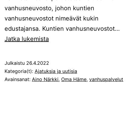
vanhusneuvosto, johon kuntien
vanhusneuvostot nimeävät kukin
edustajansa. Kuntien vanhusneuvostot…
Aino
Jatka lukemista
Närkki:
Millaiseksi
Julkaistu
26.4.2022
muodostuvat
Kategoria(t):
Ajatuksia ja uutisia
ikääntyneiden
Avainsanat:
Aino Närkki
,
Oma Häme
,
vanhuspalvelut
palvelut
Oma
Hämeessä?