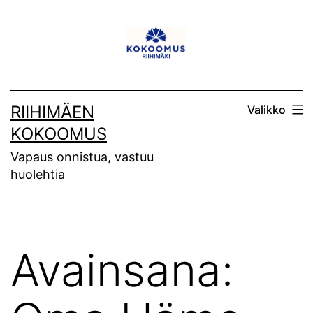
Siirry
sisältöön
RIIHIMÄEN
Valikko
KOKOOMUS
Vapaus onnistua, vastuu
huolehtia
Avainsana: