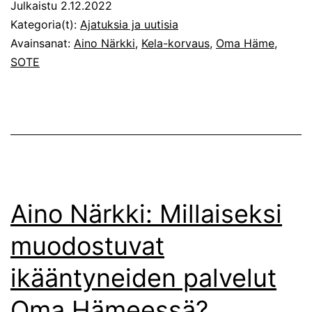
Julkaistu
2.12.2022
palveluita
Kategoria(t):
Ajatuksia ja uutisia
ei
Avainsanat:
Aino Närkki
,
Kela-korvaus
,
Oma Häme
,
SOTE
ole
hyvinvointialueella
Aino Närkki: Millaiseksi
muodostuvat
ikääntyneiden palvelut
Oma Hämeessä?