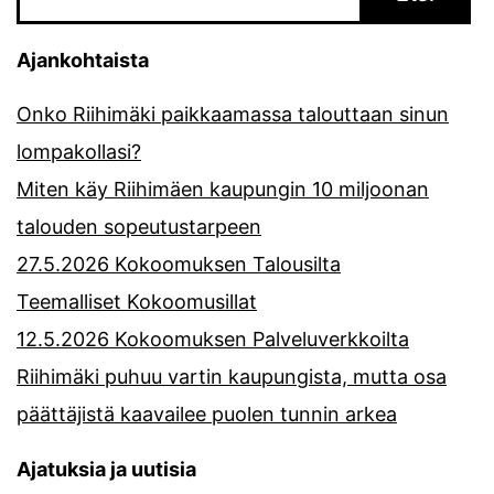
Ajankohtaista
Onko Riihimäki paikkaamassa talouttaan sinun
lompakollasi?
Miten käy Riihimäen kaupungin 10 miljoonan
talouden sopeutustarpeen
27.5.2026 Kokoomuksen Talousilta
Teemalliset Kokoomusillat
12.5.2026 Kokoomuksen Palveluverkkoilta
Riihimäki puhuu vartin kaupungista, mutta osa
päättäjistä kaavailee puolen tunnin arkea
Ajatuksia ja uutisia