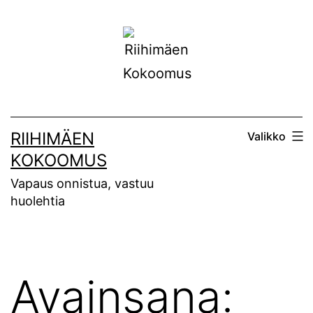
Siirry
sisältöön
RIIHIMÄEN
Valikko
KOKOOMUS
Vapaus onnistua, vastuu
huolehtia
Avainsana: