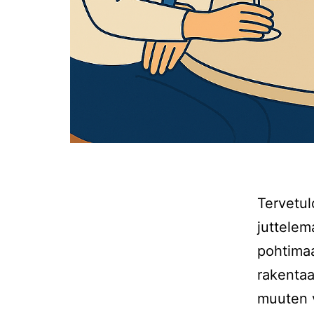
Tervetul
juttelem
pohtima
rakentaa.
muuten v