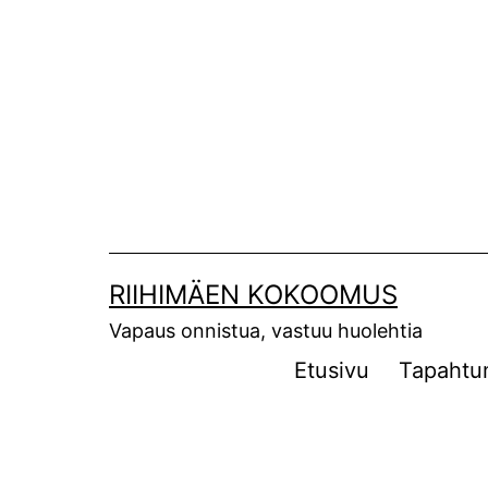
Siirry
sisältöön
RIIHIMÄEN KOKOOMUS
Vapaus onnistua, vastuu huolehtia
Etusivu
Tapahtu