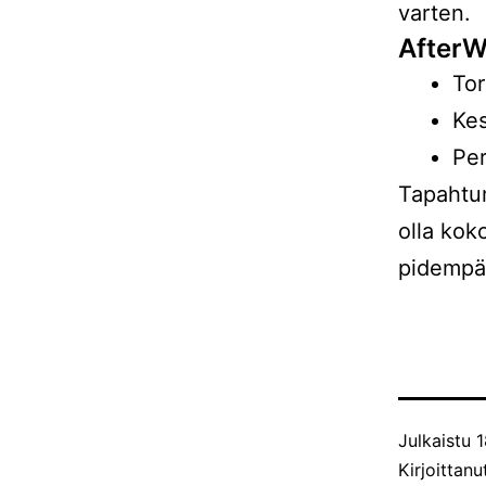
varten.
AfterWo
Tor
Kes
Per
Tapahtum
olla koko
pidempää
Julkaistu
1
Kirjoittan