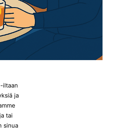
-iltaan
ksiä ja
luamme
a tai
n sinua