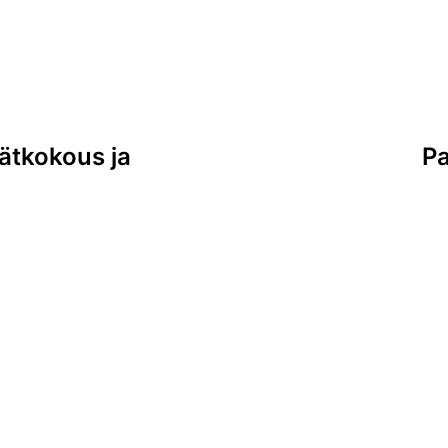
ätkokous ja
Pa
u