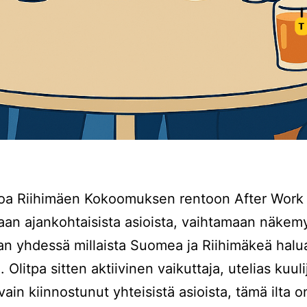
oa Riihimäen Kokoomuksen rentoon After Work 
aan ajankohtaisista asioista, vaihtamaan näkemy
an yhdessä millaista Suomea ja Riihimäkeä ha
 Olitpa sitten aktiivinen vaikuttaja, utelias kuulij
ain kiinnostunut yhteisistä asioista, tämä ilta o