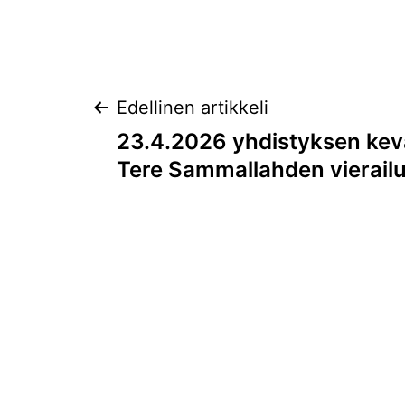
Artikkelien
Edellinen artikkeli
23.4.2026 yhdistyksen kev
selaus
Tere Sammallahden vierail